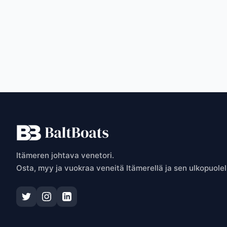
P
Itämeren johtava venetori.
Osta, myy ja vuokraa veneitä Itämerellä ja sen ulkopuolel