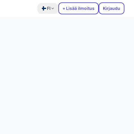
FI
+ Lisää ilmoitus
Kirjaudu