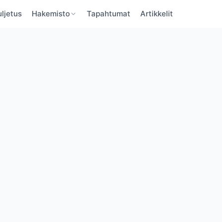
ljetus
Hakemisto
Tapahtumat
Artikkelit
BaltBoats
BaltBoats
VAHVISTA SÄHKÖPOSTI
UNOHTUNUT SALASANA
Unohditko salasanan?