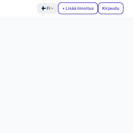
FI
+ Lisää ilmoitus
Kirjaudu