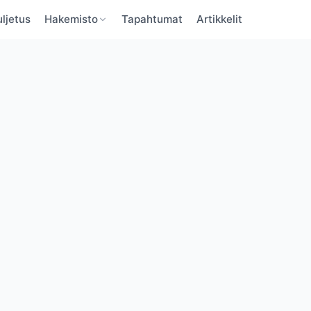
ljetus
Hakemisto
Tapahtumat
Artikkelit
BaltBoats
BaltBoats
VAHVISTA SÄHKÖPOSTI
UNOHTUNUT SALASANA
Unohditko salasanan?