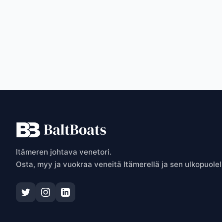
P
Itämeren johtava venetori.
Osta, myy ja vuokraa veneitä Itämerellä ja sen ulkopuolel