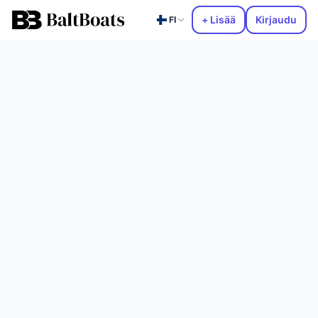
+ Lisää
Kirjaudu
FI