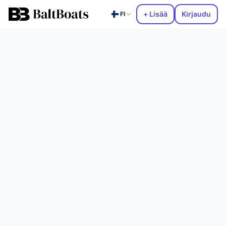
+ Lisää
Kirjaudu
FI