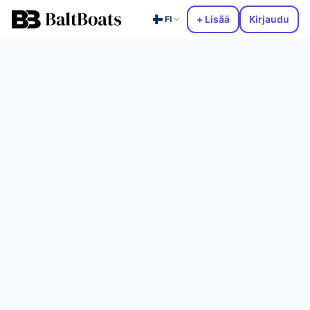
+ Lisää
Kirjaudu
FI