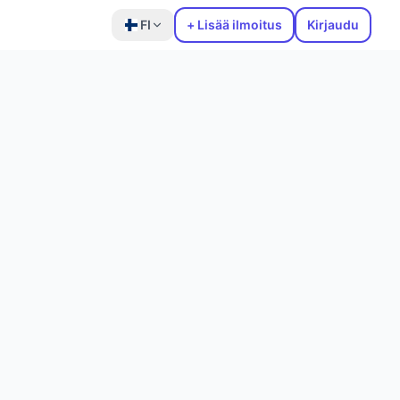
FI
+ Lisää ilmoitus
Kirjaudu