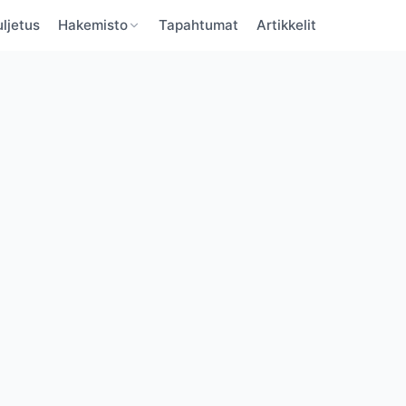
ljetus
Hakemisto
Tapahtumat
Artikkelit
BaltBoats
BaltBoats
VAHVISTA SÄHKÖPOSTI
UNOHTUNUT SALASANA
Unohditko salasanan?