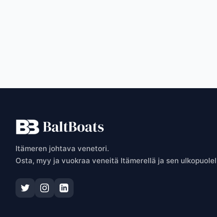
P
Itämeren johtava venetori.
Osta, myy ja vuokraa veneitä Itämerellä ja sen ulkopuolel