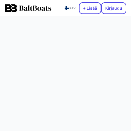
+ Lisää
Kirjaudu
FI