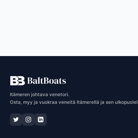
P
Itämeren johtava venetori.
Osta, myy ja vuokraa veneitä Itämerellä ja sen ulkopuolel