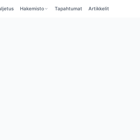
ljetus
Hakemisto
Tapahtumat
Artikkelit
BaltBoats
BaltBoats
VAHVISTA SÄHKÖPOSTI
UNOHTUNUT SALASANA
Unohditko salasanan?