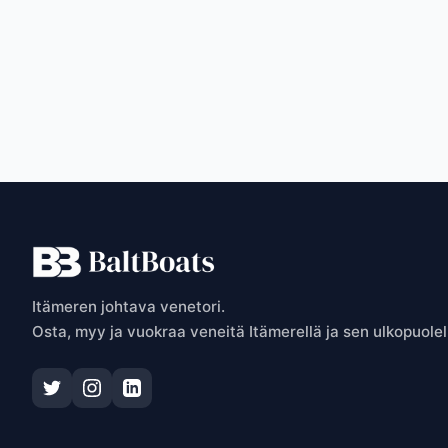
P
Itämeren johtava venetori.
Osta, myy ja vuokraa veneitä Itämerellä ja sen ulkopuolel