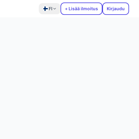
FI
+ Lisää ilmoitus
Kirjaudu