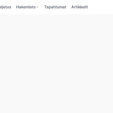
ljetus
Hakemisto
Tapahtumat
Artikkelit
BaltBoats
BaltBoats
VAHVISTA SÄHKÖPOSTI
UNOHTUNUT SALASANA
Unohditko salasanan?