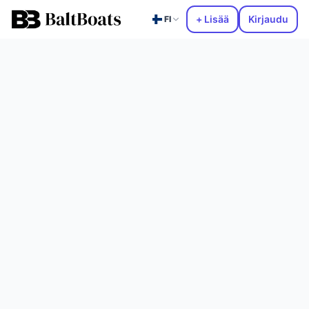
+ Lisää
Kirjaudu
FI