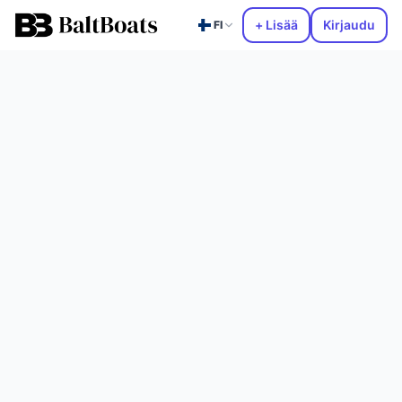
+ Lisää
Kirjaudu
FI