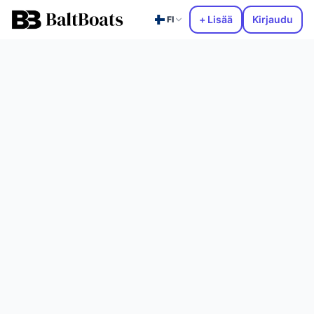
+ Lisää
Kirjaudu
FI