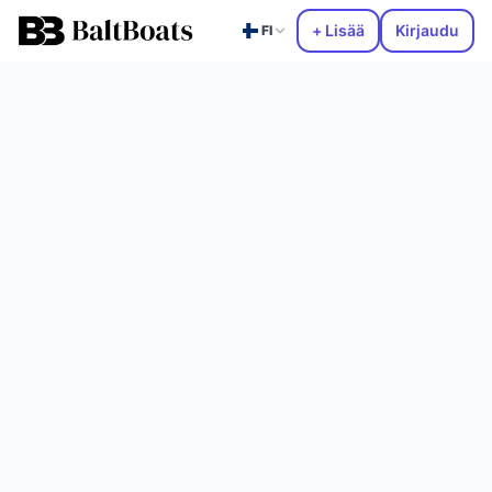
+ Lisää
Kirjaudu
FI