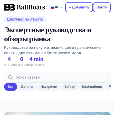
+ Добавить
Войти
RU
ЖУРНАЛ BALTBOATS
Экспертные руководства и
обзоры рынка
Руководства по покупке, анализ цен и практические
советы для яхтсменов Балтийского моря.
4
6
4 min
Статьи
Категории
Ср. чтение
Все
General
Navigation
Safety
Destinations
Wea