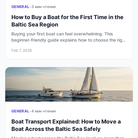
•
GENERAL
3 мин чтения
How to Buy a Boat for the First Time in the
Baltic Sea Region
Buying your first boat can feel overwhelming. This
beginner-friendly guide explains how to choose the right
boat, avoid common mistakes, and navigate the buying
Feb 7, 2026
process in the Baltic Sea region with confidence.
•
GENERAL
4 мин чтения
Boat Transport Explained: How to Move a
Boat Across the Baltic Sea Safely