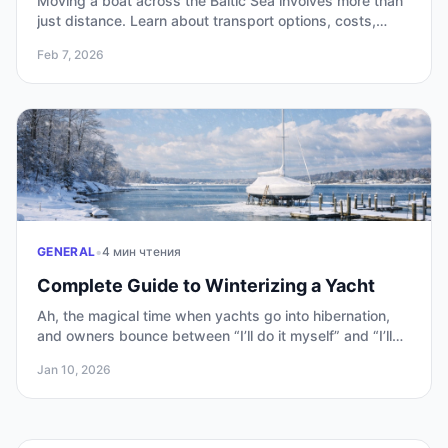
Moving a boat across the Baltic Sea involves more than
just distance. Learn about transport options, costs,
insurance, and how to avoid common mistakes when
Feb 7, 2026
relocating a boat.
•
GENERAL
4 мин чтения
Complete Guide to Winterizing a Yacht
Ah, the magical time when yachts go into hibernation,
and owners bounce between “I’ll do it myself” and “I’ll
just pay someone so it doesn’t freeze.” Fine, let’s drop
Jan 10, 2026
the drama. Here’s your complete guide to winterizing a
yacht — so you don’t find an aquarium or a mold
exhibition inside come spring.