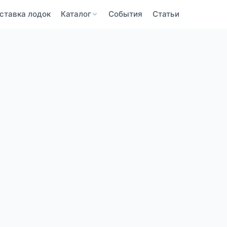
ставка лодок
Каталог
События
Статьи
BaltBoats
BaltBoats
ПОДТВЕРЖДЕНИЕ ПОЧТЫ
ЗАБЫЛИ ПАРОЛЬ
Забыли пароль?