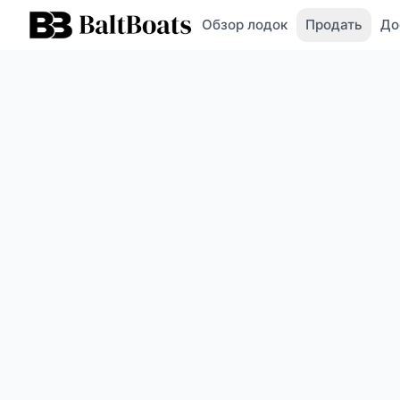
Обзор лодок
Продать
До