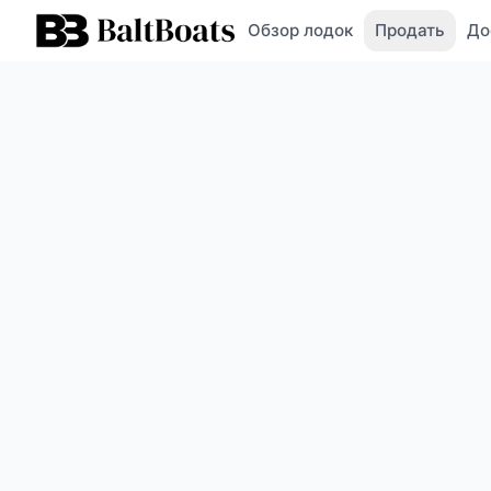
Обзор лодок
Продать
До