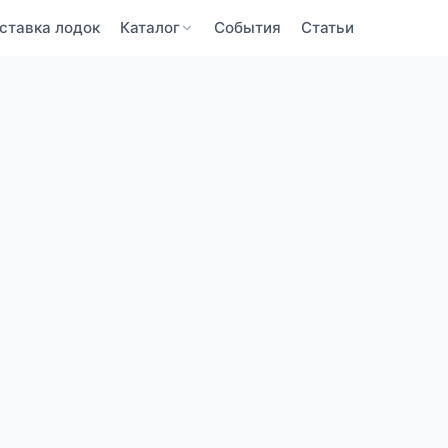
ставка лодок
Каталог
События
Статьи
BaltBoats
BaltBoats
ПОДТВЕРЖДЕНИЕ ПОЧТЫ
ЗАБЫЛИ ПАРОЛЬ
Забыли пароль?