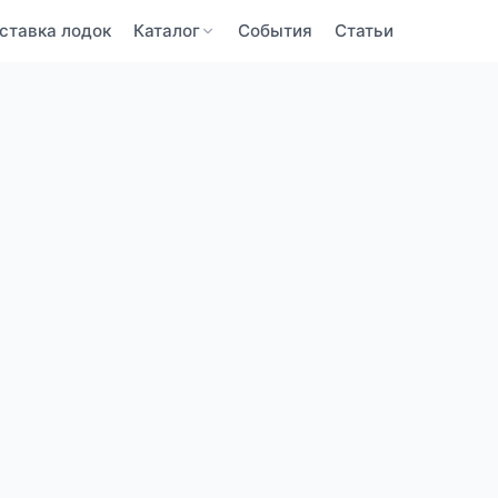
ставка лодок
Каталог
События
Статьи
BaltBoats
BaltBoats
ПОДТВЕРЖДЕНИЕ ПОЧТЫ
ЗАБЫЛИ ПАРОЛЬ
Забыли пароль?