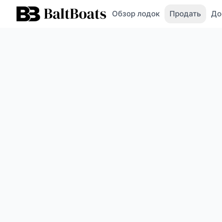
Обзор лодок
Продать
До