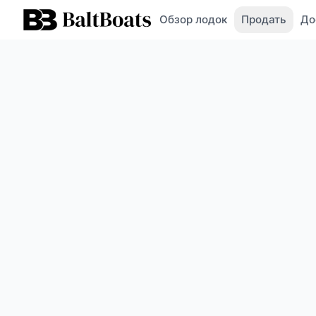
Обзор лодок
Продать
До