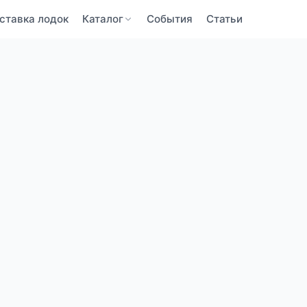
ставка лодок
Каталог
События
Статьи
BaltBoats
BaltBoats
ПОДТВЕРЖДЕНИЕ ПОЧТЫ
ЗАБЫЛИ ПАРОЛЬ
Забыли пароль?