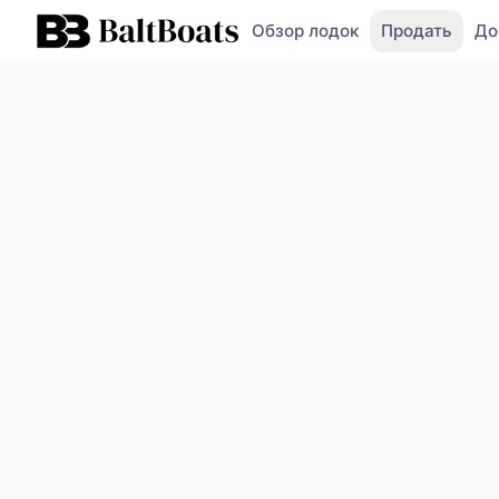
Обзор лодок
Продать
До