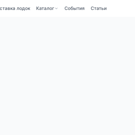
ставка лодок
Каталог
События
Статьи
BaltBoats
BaltBoats
ПОДТВЕРЖДЕНИЕ ПОЧТЫ
ЗАБЫЛИ ПАРОЛЬ
Забыли пароль?